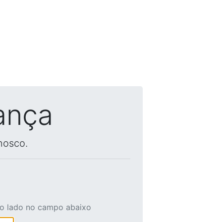
ança
nosco.
ao lado no campo abaixo