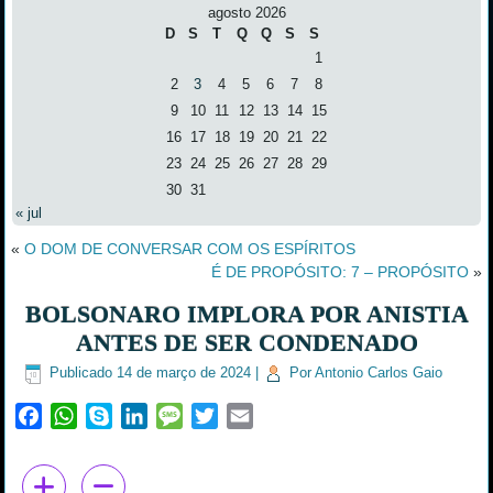
agosto 2026
D
S
T
Q
Q
S
S
1
2
3
4
5
6
7
8
9
10
11
12
13
14
15
16
17
18
19
20
21
22
23
24
25
26
27
28
29
30
31
« jul
«
O DOM DE CONVERSAR COM OS ESPÍRITOS
É DE PROPÓSITO: 7 – PROPÓSITO
»
BOLSONARO IMPLORA POR ANISTIA
ANTES DE SER CONDENADO
Publicado
14 de março de 2024
|
Por
Antonio Carlos Gaio
Facebook
WhatsApp
Skype
LinkedIn
Message
Twitter
Email