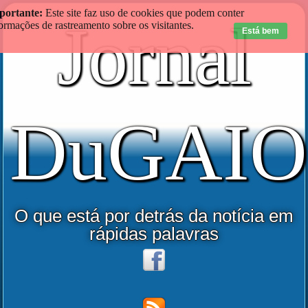
portante:
Este site faz uso de cookies que podem conter
Jornal
ormações de rastreamento sobre os visitantes.
Está bem
DuGAIO
O que está por detrás da notícia em
rápidas palavras