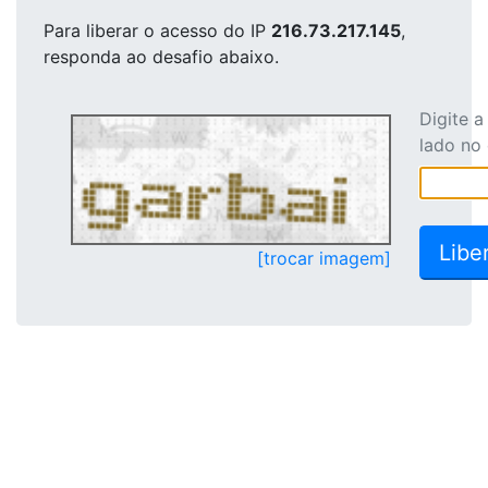
Para liberar o acesso
do IP
216.73.217.145
,
responda ao desafio abaixo.
Digite 
lado no
[trocar imagem]