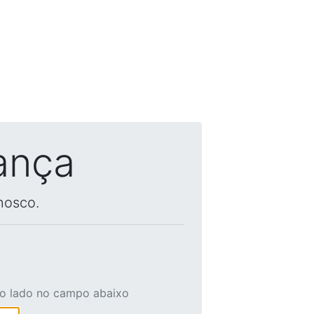
ança
nosco.
ao lado no campo abaixo