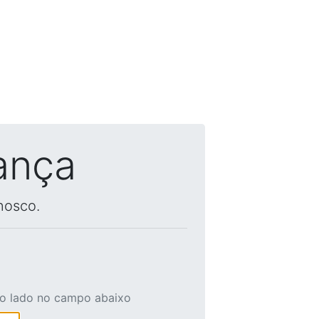
ança
nosco.
ao lado no campo abaixo