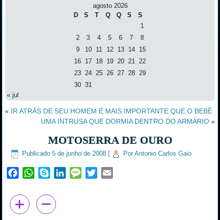
agosto 2026
D
S
T
Q
Q
S
S
1
2
3
4
5
6
7
8
9
10
11
12
13
14
15
16
17
18
19
20
21
22
23
24
25
26
27
28
29
30
31
« jul
«
IR ATRÁS DE SEU HOMEM É MAIS IMPORTANTE QUE O BEBÊ
UMA INTRUSA QUE DORMIA DENTRO DO ARMÁRIO
»
MOTOSERRA DE OURO
Publicado
5 de junho de 2008
|
Por
Antonio Carlos Gaio
Facebook
WhatsApp
Skype
LinkedIn
Message
Twitter
Email