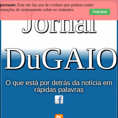
portante:
Este site faz uso de cookies que podem conter
Jornal
ormações de rastreamento sobre os visitantes.
Está bem
DuGAIO
O que está por detrás da notícia em
rápidas palavras