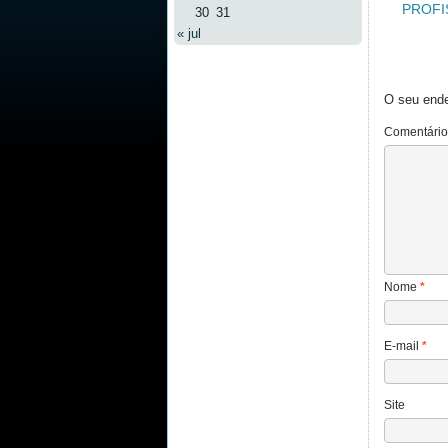
PROFI
30
31
« jul
O seu ende
Comentári
Nome
*
E-mail
*
Site