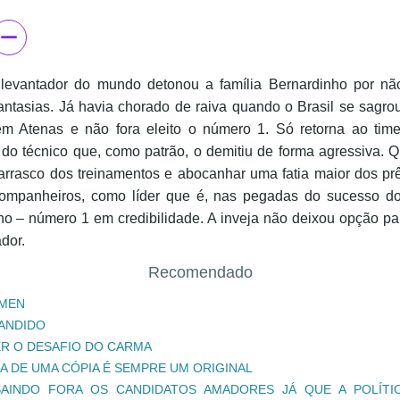
levantador do mundo detonou a família Bernardinho por não
antasias. Já havia chorado de raiva quando o Brasil se sagr
em Atenas e não fora eleito o número 1. Só retorna ao tim
 do técnico que, como patrão, o demitiu de forma agressiva. 
carrasco dos treinamentos e abocanhar uma fatia maior dos pr
ompanheiros, como líder que é, nas pegadas do sucesso d
ho – número 1 em credibilidade. A inveja não deixou opção par
dor.
Recomendado
MEN
BANDIDO
R O DESAFIO DO CARMA
IA DE UMA CÓPIA É SEMPRE UM ORIGINAL
AINDO FORA OS CANDIDATOS AMADORES JÁ QUE A POLÍTI