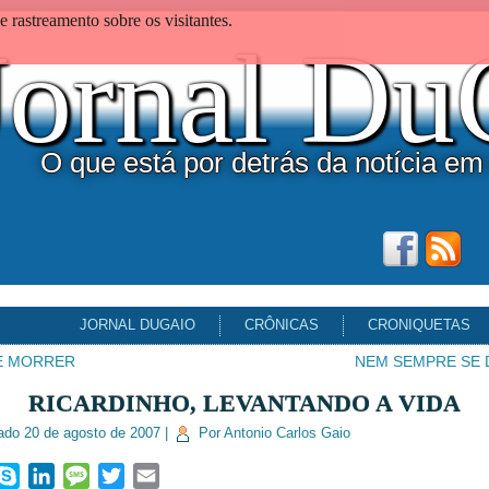
 rastreamento sobre os visitantes.
Jornal D
O que está por detrás da notícia em
JORNAL DUGAIO
CRÔNICAS
CRONIQUETAS
E MORRER
NEM SEMPRE SE 
RICARDINHO, LEVANTANDO A VIDA
ado
20 de agosto de 2007
|
Por
Antonio Carlos Gaio
ook
hatsApp
Skype
LinkedIn
Message
Twitter
Email