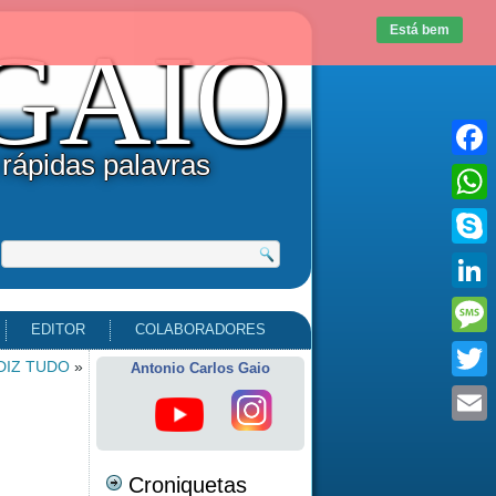
Está bem
uGAIO
 rápidas palavras
Faceb
What
Skype
Linke
EDITOR
COLABORADORES
Messa
DIZ TUDO
»
Antonio Carlos Gaio
Twitte
Email
Croniquetas