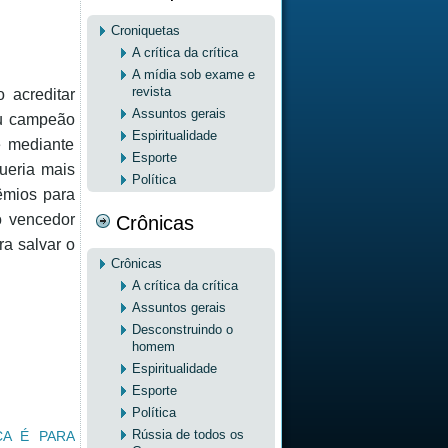
Croniquetas
A crítica da crítica
A mídia sob exame e
revista
 acreditar
Assuntos gerais
ou campeão
Espiritualidade
e mediante
Esporte
Queria mais
Política
êmios para
o vencedor
Crônicas
a salvar o
Crônicas
A crítica da crítica
Assuntos gerais
Desconstruindo o
homem
Espiritualidade
Esporte
Política
Rússia de todos os
CA É PARA