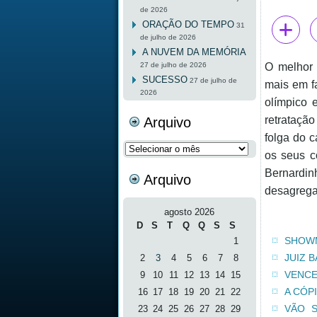
de 2026
ORAÇÃO DO TEMPO
31
de julho de 2026
A NUVEM DA MEMÓRIA
27 de julho de 2026
O melhor 
SUCESSO
27 de julho de
mais em f
2026
olímpico 
retratação
Arquivo
folga do 
Arquivo
os seus c
Bernardin
Arquivo
desagrega
agosto 2026
D
S
T
Q
Q
S
S
SHOW
1
JUIZ 
2
3
4
5
6
7
8
VENCE
9
10
11
12
13
14
15
A CÓP
16
17
18
19
20
21
22
VÃO S
23
24
25
26
27
28
29