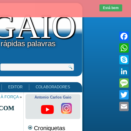
Está bem
uGAIO
 rápidas palavras
Faceb
What
Skype
Linke
EDITOR
COLABORADORES
Messa
 À FORÇA
»
Antonio Carlos Gaio
Twitte
 COM
Email
Croniquetas