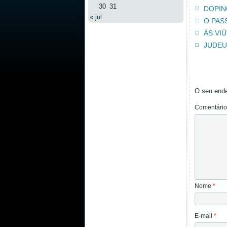
30
31
DOPIN
« jul
O PAS
ÀS VI
JUDEU
O seu ende
Comentári
Nome
*
E-mail
*