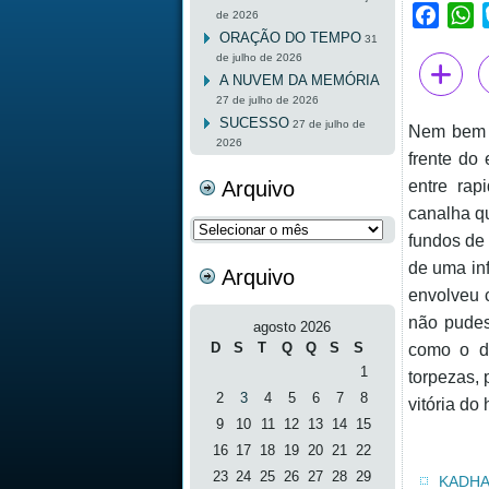
Faceb
W
de 2026
ORAÇÃO DO TEMPO
31
de julho de 2026
A NUVEM DA MEMÓRIA
27 de julho de 2026
SUCESSO
27 de julho de
Nem bem a
2026
frente do 
Arquivo
entre rap
canalha q
Arquivo
fundos de 
de uma in
Arquivo
envolveu 
não pudes
agosto 2026
D
S
T
Q
Q
S
S
como o d
1
torpezas, 
2
3
4
5
6
7
8
vitória do
9
10
11
12
13
14
15
16
17
18
19
20
21
22
23
24
25
26
27
28
29
KADHA