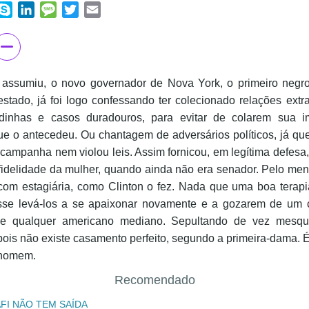
ook
hatsApp
Skype
LinkedIn
Message
Twitter
Email
ssumiu, o novo governador de Nova York, o primeiro negr
estado, já foi logo confessando ter colecionado relações extr
idinhas e casos duradouros, para evitar de colarem sua
ue o antecedeu. Ou chantagem de adversários políticos, já qu
campanha nem violou leis. Assim fornicou, em legítima defesa
fidelidade da mulher, quando ainda não era senador. Pelo men
com estagiária, como Clinton o fez. Nada que uma boa terapi
se levá-los a se apaixonar novamente e a gozarem de um
e qualquer americano mediano. Sepultando de vez mesqui
pois não existe casamento perfeito, segundo a primeira-dama.
 homem.
Recomendado
FI NÃO TEM SAÍDA