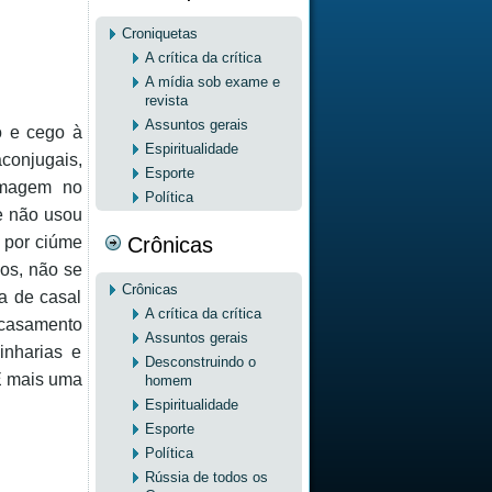
Croniquetas
A crítica da crítica
A mídia sob exame e
revista
Assuntos gerais
o e cego à
Espiritualidade
aconjugais,
Esporte
 imagem no
Política
e não usou
Crônicas
, por ciúme
os, não se
Crônicas
a de casal
A crítica da crítica
 casamento
Assuntos gerais
nharias e
Desconstruindo o
 É mais uma
homem
Espiritualidade
Esporte
Política
Rússia de todos os