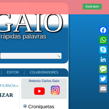
Está bem
uGAIO
 rápidas palavras
Faceb
What
Skype
Linke
EDITOR
COLABORADORES
Messa
Antonio Carlos Gaio
FICÂNCIA
»
Twitte
IZAR
Email
Croniquetas