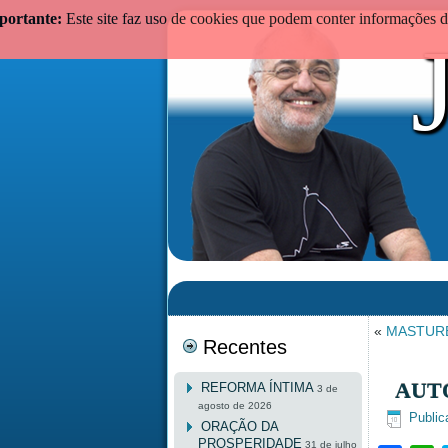
portante:
Este site faz uso de cookies que podem conter informações de
«
MASTURB
Recentes
AUT
REFORMA ÍNTIMA
3 de
agosto de 2026
Public
ORAÇÃO DA
PROSPERIDADE
31 de julho