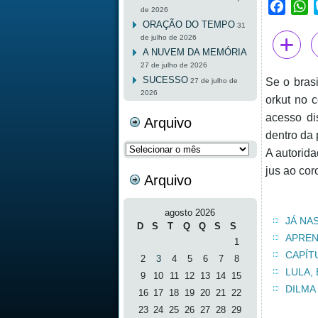
Faceb
W
de 2026
ORAÇÃO DO TEMPO
31
de julho de 2026
A NUVEM DA MEMÓRIA
27 de julho de 2026
SUCESSO
Se o bras
27 de julho de
2026
orkut no 
acesso di
Arquivo
dentro da 
Arquivo
A autorid
jus ao co
Arquivo
agosto 2026
JÁ NA
D
S
T
Q
Q
S
S
APREN
1
CAPÍT
2
3
4
5
6
7
8
LULA,
9
10
11
12
13
14
15
DILMA
16
17
18
19
20
21
22
23
24
25
26
27
28
29