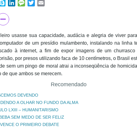
ook
hatsApp
Skype
LinkedIn
Message
Twitter
Email
ileiro usasse sua capacidade, audácia e alegria de viver para
computador de um presídio mulambento, instalando na linha te
scado à internet, a fim de expor imagens de um churrasco
prisão, por presos utilizando faca de 10 centímetros, o Brasil est
ade sem um pingo de moral atrai a inconseqüência de homicida
ro de que ambos se merecem.
Recomendado
SCEMOS DEVENDO
DENDO A OLHAR NO FUNDO DA ALMA
ULO LXIII – HUMANITARISMO
 BEBA SEM MEDO DE SER FELIZ
 VENCE O PRIMEIRO DEBATE