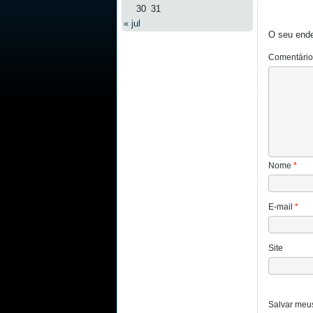
30
31
« jul
O seu ende
Comentári
Nome
*
E-mail
*
Site
Salvar meus