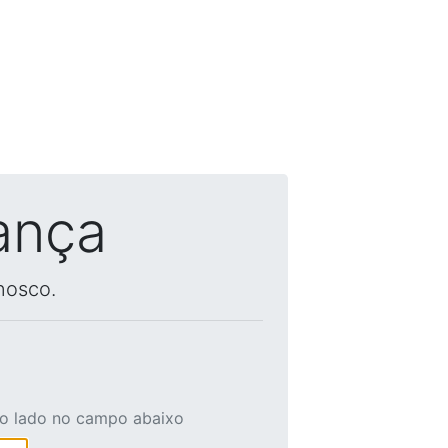
ança
nosco.
ao lado no campo abaixo