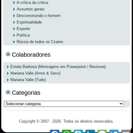
A crítica da crítica
Assuntos gerais
Desconstruindo o homem
Espiritualidade
Esporte
Política
Rússia de todos os Czares
Colaboradores
Estela Barbosa (Mensagens em Powerpoint / Revisora)
Mariana Valle (Amor & Sexo)
Mariana Valle (Tudo)
Categorias
Categorias
Copyright © 2007 - 2026. Todos os direitos reservados.
Facebook
WhatsApp
Skype
LinkedIn
Message
Twitter
E