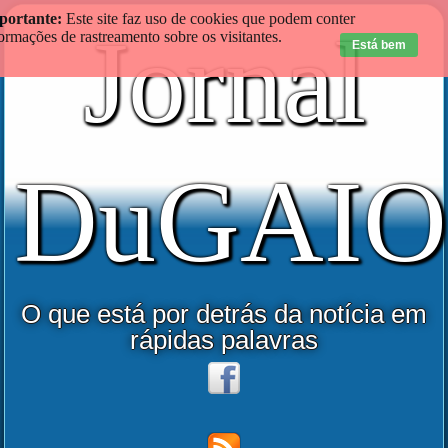
portante:
Este site faz uso de cookies que podem conter
Jornal
ormações de rastreamento sobre os visitantes.
Está bem
DuGAIO
O que está por detrás da notícia em
rápidas palavras