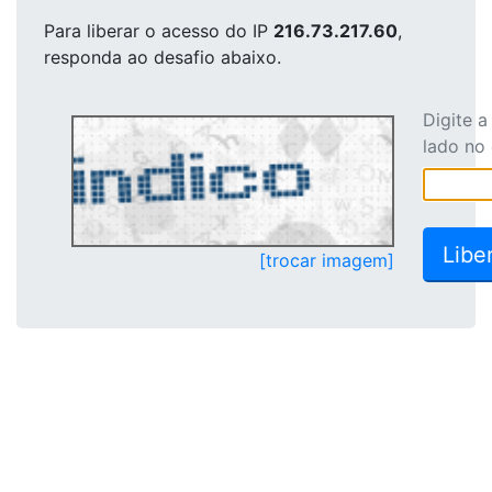
Para liberar o acesso
do IP
216.73.217.60
,
responda ao desafio abaixo.
Digite 
lado no
[trocar imagem]