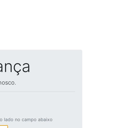
ança
nosco.
ao lado no campo abaixo