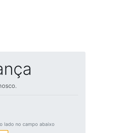
ança
nosco.
ao lado no campo abaixo