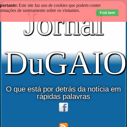
portante:
Este site faz uso de cookies que podem conter
Jornal
ormações de rastreamento sobre os visitantes.
Está bem
DuGAIO
O que está por detrás da notícia em
rápidas palavras