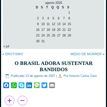
agosto 2026
D
S
T
Q
Q
S
S
1
2
3
4
5
6
7
8
9
10
11
12
13
14
15
16
17
18
19
20
21
22
23
24
25
26
27
28
29
30
31
« jul
«
EROTISMO
MEDO DE MORRER
»
O BRASIL ADORA SUSTENTAR
BANDIDOS
Publicado
13 de agosto de 2007
|
Por
Antonio Carlos Gaio
Facebook
WhatsApp
Skype
LinkedIn
Message
Twitter
Email