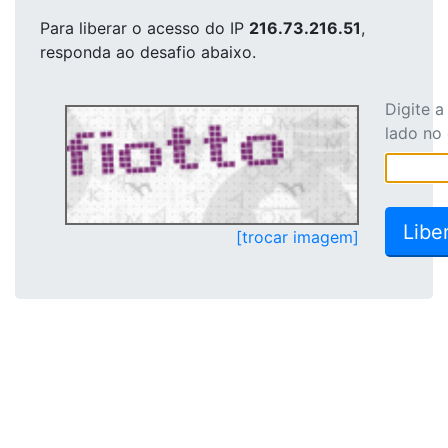
Para liberar o acesso
do IP
216.73.216.51
,
responda ao desafio abaixo.
Digite 
lado no
[trocar imagem]