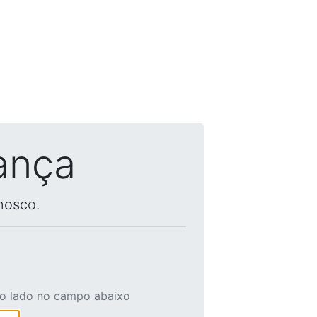
ança
nosco.
ao lado no campo abaixo