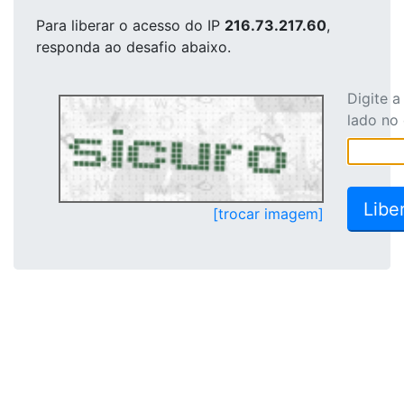
Para liberar o acesso
do IP
216.73.217.60
,
responda ao desafio abaixo.
Digite 
lado no
[trocar imagem]