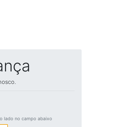
ança
nosco.
ao lado no campo abaixo