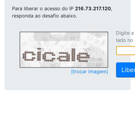
Para liberar o acesso
do IP
216.73.217.120
,
responda ao desafio abaixo.
Digite 
lado no
[trocar imagem]