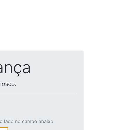
ança
nosco.
ao lado no campo abaixo