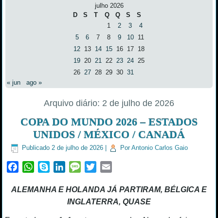
julho 2026
D
S
T
Q
Q
S
S
1
2
3
4
5
6
7
8
9
10
11
12
13
14
15
16
17
18
19
20
21
22
23
24
25
26
27
28
29
30
31
« jun
ago »
Arquivo diário:
2 de julho de 2026
COPA DO MUNDO 2026 – ESTADOS
UNIDOS / MÉXICO / CANADÁ
Publicado
2 de julho de 2026
|
Por
Antonio Carlos Gaio
Facebook
WhatsApp
Skype
LinkedIn
Message
Twitter
Email
ALEMANHA E HOLANDA JÁ PARTIRAM, BÉLGICA E
INGLATERRA, QUASE