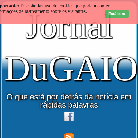
portante:
Este site faz uso de cookies que podem conter
Jornal
ormações de rastreamento sobre os visitantes.
Está bem
DuGAIO
O que está por detrás da notícia em
rápidas palavras