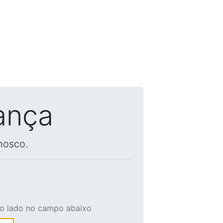
ança
nosco.
ao lado no campo abaixo