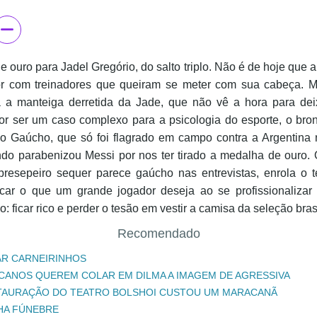
 ouro para Jadel Gregório, do salto triplo. Não é de hoje que 
or com treinadores que queiram se meter com sua cabeça. 
a a manteiga derretida da Jade, que não vê a hora para dei
Por ser um caso complexo para a psicologia do esporte, o bron
o Gaúcho, que só foi flagrado em campo contra a Argentina n
ndo parabenizou Messi por nos ter tirado a medalha de ouro. 
presepeiro sequer parece gaúcho nas entrevistas, enrola o 
icar o que um grande jogador deseja ao se profissionaliza
o: ficar rico e perder o tesão em vestir a camisa da seleção brasi
Recomendado
R CARNEIRINHOS
CANOS QUEREM COLAR EM DILMA A IMAGEM DE AGRESSIVA
TAURAÇÃO DO TEATRO BOLSHOI CUSTOU UM MARACANÃ
A FÚNEBRE