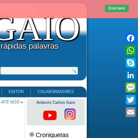
Está bem
uGAIO
 rápidas palavras
Faceb
What
Skype
Linke
EDITOR
COLABORADORES
Messa
 ATÉ NÓS
»
Antonio Carlos Gaio
Twitte
Email
Croniquetas