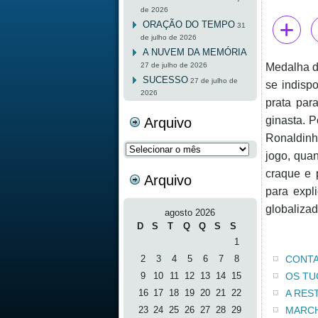
de 2026
ORAÇÃO DO TEMPO
31
de julho de 2026
A NUVEM DA MEMÓRIA
27 de julho de 2026
Medalha de
SUCESSO
27 de julho de
se indisp
2026
prata par
ginasta. 
Arquivo
Ronaldinh
Arquivo
jogo, qua
craque e 
Arquivo
para expl
globalizad
agosto 2026
D
S
T
Q
Q
S
S
1
2
3
4
5
6
7
8
CONTA
9
10
11
12
13
14
15
OS TU
16
17
18
19
20
21
22
A RES
23
24
25
26
27
28
29
MARCH