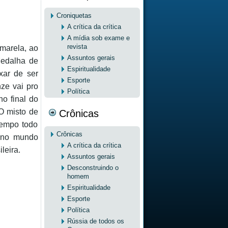
Croniquetas
A crítica da crítica
A mídia sob exame e
revista
amarela, ao
Assuntos gerais
Medalha de
Espiritualidade
xar de ser
Esporte
ze vai pro
Política
o final do
O misto de
Crônicas
tempo todo
Crônicas
r no mundo
A crítica da crítica
leira.
Assuntos gerais
Desconstruindo o
homem
Espiritualidade
Esporte
Política
Rússia de todos os