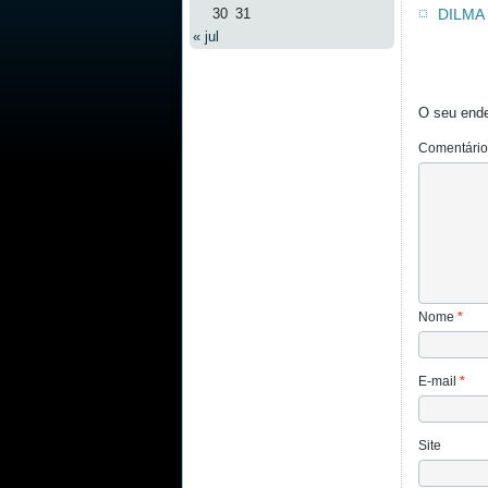
30
31
DILMA
« jul
O seu ende
Comentári
Nome
*
E-mail
*
Site