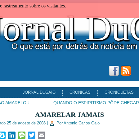
 rastreamento sobre os visitantes.
Jornal D
O que está por detrás da notícia em
JORNAL DUGAIO
CRÔNICAS
CRONIQUETAS
ÃO AMARELOU
QUANDO O ESPIRITISMO PÔDE CHEGAR
AMARELAR JAMAIS
ado
25 de agosto de 2008
|
Por
Antonio Carlos Gaio
ook
hatsApp
Skype
LinkedIn
Message
Twitter
Email