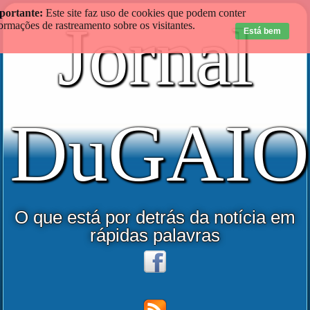
portante:
Este site faz uso de cookies que podem conter
Jornal
ormações de rastreamento sobre os visitantes.
Está bem
DuGAIO
O que está por detrás da notícia em
rápidas palavras