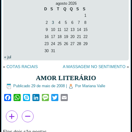
agosto 2026
D
S
T
Q
Q
S
S
1
2
3
4
5
6
7
8
9
10
11
12
13
14
15
16
17
18
19
20
21
22
23
24
25
26
27
28
29
30
31
« jul
«
COTAS RACIAIS
A MASSAGEM NO SENTIMENTO
»
AMOR LITERÁRIO
Publicado
29 de maio de 2008
|
Por
Mariana Valle
Facebook
WhatsApp
Skype
LinkedIn
Message
Twitter
Email
Eles dois são poetas.