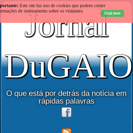
portante:
Este site faz uso de cookies que podem conter
Jornal
ormações de rastreamento sobre os visitantes.
Está bem
DuGAIO
O que está por detrás da notícia em
rápidas palavras