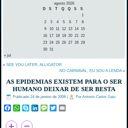
agosto 2026
D
S
T
Q
Q
S
S
1
2
3
4
5
6
7
8
9
10
11
12
13
14
15
16
17
18
19
20
21
22
23
24
25
26
27
28
29
30
31
« jul
«
SEE YOU LATER, ALLIGATOR
NO CARNAVAL, EU SOU A LENDA
»
AS EPIDEMIAS EXISTEM PARA O SER
HUMANO DEIXAR DE SER BESTA
Publicado
24 de janeiro de 2008
|
Por
Antonio Carlos Gaio
Facebook
WhatsApp
Skype
LinkedIn
Message
Twitter
Email