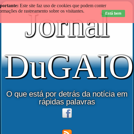
portante:
Este site faz uso de cookies que podem conter
Jornal
ormações de rastreamento sobre os visitantes.
Está bem
DuGAIO
O que está por detrás da notícia em
rápidas palavras