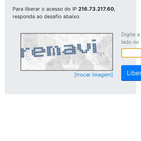
Para liberar o acesso
do IP
216.73.217.60
,
responda ao desafio abaixo.
Digite 
lado no
[trocar imagem]