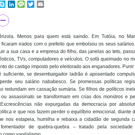
ook
hatsApp
Skype
LinkedIn
Message
Twitter
Email
Brizola. Menos para quem está saindo. Em Tutóia, no Ma
 ficaram irados com o prefeito que embolsou os seus salários
uir a sua casa e a empresa do filho, das janelas ao teto, pas
ésticos, TVs, computadores e veículos. O sofá queimado no me
to do castigo imposto pelo eleitorado aos enganadores. Punir
é suficiente, se desembargador ladrão é aposentado compuls
erde seu salário nababesco. Se promessas políticas regi
ão redundam em cassação sumária. Se filhos de políticos inel
 ou assassinato se transformam em crias dos monstros e p
Excrescências não expurgadas da democracia por absolut
lítica e que nos fazem perder o equilíbrio emocional, diante d
que nos estapeia, humilha e rebaixa a cidadão de segunda ca
 fomentador de quebra-quebra – tratado pela sociedade 
ho como vandalismo.