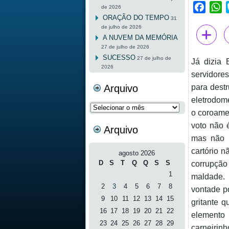
Faceb
W
de 2026
ORAÇÃO DO TEMPO
31
de julho de 2026
A NUVEM DA MEMÓRIA
27 de julho de 2026
SUCESSO
27 de julho de
Já dizia 
2026
servidores
Arquivo
para destr
eletrodom
Arquivo
o coroamen
voto não 
Arquivo
mas não p
cartório n
agosto 2026
D
S
T
Q
Q
S
S
corrupção
1
maldade. 
2
3
4
5
6
7
8
vontade po
9
10
11
12
13
14
15
gritante 
16
17
18
19
20
21
22
elemento
23
24
25
26
27
28
29
carneirin