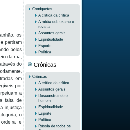
Croniquetas
A crítica da crítica
A mídia sob exame e
revista
Assuntos gerais
ranhão, os
Espiritualidade
 e partiram
Esporte
sando pelos
Política
io da rua,
Crônicas
 através do
oriamente,
Crônicas
stradas em
A crítica da crítica
egíveis por
Assuntos gerais
erpetuam a
Desconstruindo o
a falta de
homem
Espiritualidade
a injustiça
Esporte
tegoria, o
Política
ordeira e
Rússia de todos os