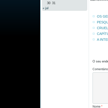
30
31
« jul
OS GE
PESQU
CRUE
CAPÍT
A INT
O seu ende
Comentári
Nome
*