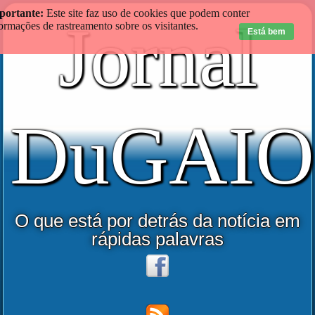
portante:
Este site faz uso de cookies que podem conter
Jornal
ormações de rastreamento sobre os visitantes.
Está bem
DuGAIO
O que está por detrás da notícia em
rápidas palavras