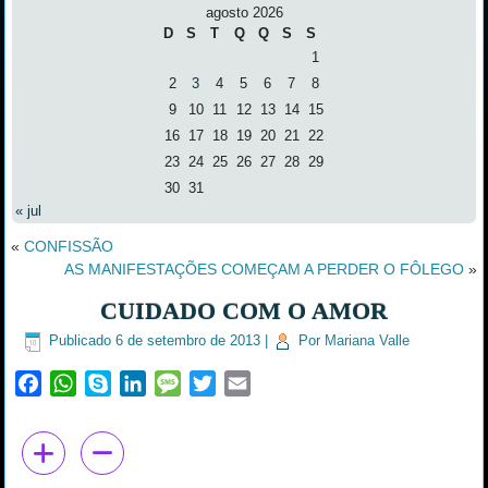
agosto 2026
D
S
T
Q
Q
S
S
1
2
3
4
5
6
7
8
9
10
11
12
13
14
15
16
17
18
19
20
21
22
23
24
25
26
27
28
29
30
31
« jul
«
CONFISSÃO
AS MANIFESTAÇÕES COMEÇAM A PERDER O FÔLEGO
»
CUIDADO COM O AMOR
Publicado
6 de setembro de 2013
|
Por
Mariana Valle
Facebook
WhatsApp
Skype
LinkedIn
Message
Twitter
Email