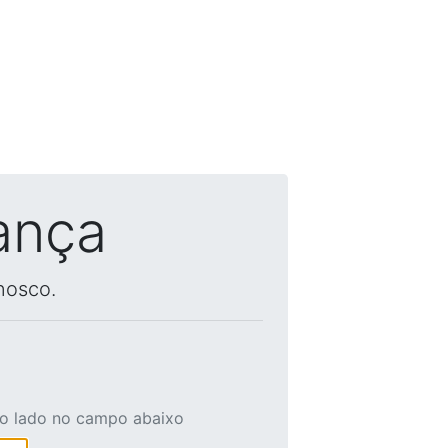
ança
nosco.
ao lado no campo abaixo