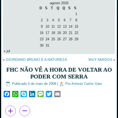
agosto 2026
D
S
T
Q
Q
S
S
1
2
3
4
5
6
7
8
9
10
11
12
13
14
15
16
17
18
19
20
21
22
23
24
25
26
27
28
29
30
31
« jul
«
GIORDANO BRUNO E A NATUREZA
MUY AMIGOS
»
FHC NÃO VÊ A HORA DE VOLTAR AO
PODER COM SERRA
Publicado
5 de maio de 2008
|
Por
Antonio Carlos Gaio
Facebook
WhatsApp
Skype
LinkedIn
Message
Twitter
Email