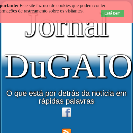
portante:
Este site faz uso de cookies que podem conter
Jornal
ormações de rastreamento sobre os visitantes.
Está bem
DuGAIO
O que está por detrás da notícia em
rápidas palavras