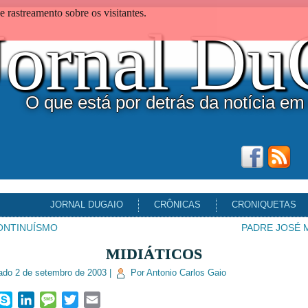
 rastreamento sobre os visitantes.
Jornal D
O que está por detrás da notícia em
JORNAL DUGAIO
CRÔNICAS
CRONIQUETAS
ONTINUÍSMO
PADRE JOSÉ 
MIDIÁTICOS
ado
2 de setembro de 2003
|
Por
Antonio Carlos Gaio
ook
hatsApp
Skype
LinkedIn
Message
Twitter
Email