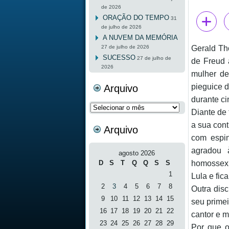
de 2026
ORAÇÃO DO TEMPO
31
de julho de 2026
A NUVEM DA MEMÓRIA
27 de julho de 2026
Gerald Th
SUCESSO
27 de julho de
de Freud 
2026
mulher de
pieguice 
Arquivo
durante ci
Arquivo
Diante de 
a sua cont
Arquivo
com espin
agradou 
agosto 2026
D
S
T
Q
Q
S
S
homossexua
1
Lula e fic
2
3
4
5
6
7
8
Outra dis
9
10
11
12
13
14
15
seu prime
16
17
18
19
20
21
22
cantor e m
23
24
25
26
27
28
29
Por que o