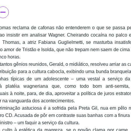
omas reclama de cafonas não entenderem o que se passa p
ao insistir em analisar Wagner. Cheirando cocaína no palco 
 Thomas, a atriz Fabiana Guglielmetti, se masturba insatisf
do amor de Tristão e Isolda, que não trepam nem saem de cima 
nco horas.
tantos gênios reunidos, Gerald, o midiático, resolveu arriar as c
ribuição para a cultura cabocla, exibindo uma bunda branquel
has típicas de um adolescente – uma vestal a serviço da
à platéia wagneriana que, como todo bom anti-semita,
is à noite, para, de dia, aproveitar a política de juros estrato
ar na vanguarda dos acontecimentos.
criminação astuciosa é a sofrida pela Preta Gil, nua em pêlo 
iro CD. Acusada de pôr em contraste suas banhas com a finura 
inistro – um faquir a serviço da cultura.
 culto à estética da magreza, se o povão clama por carne, 