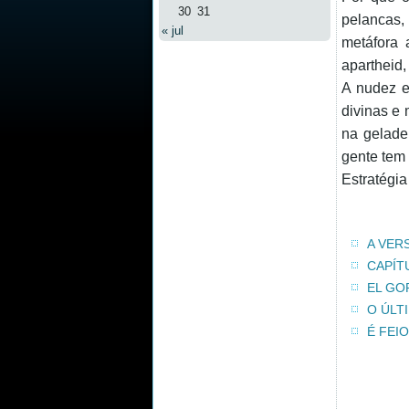
30
31
pelancas,
« jul
metáfora 
apartheid,
A nudez e
divinas e 
na gelade
gente tem
Estratégia
A VER
CAPÍTU
EL GO
O ÚLT
É FEI