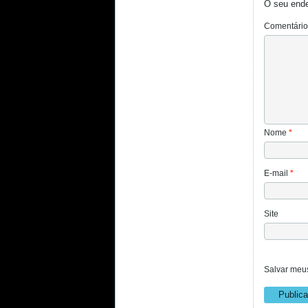
O seu ende
Comentári
Nome
*
E-mail
*
Site
Salvar meus