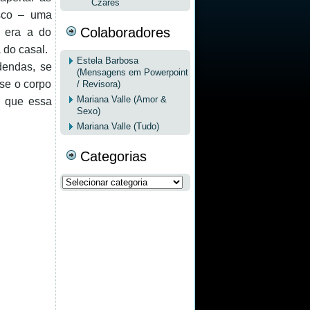
Czares
asco – uma
Colaboradores
r era a do
 do casal.
Estela Barbosa
dendas, se
(Mensagens em Powerpoint
-se o corpo
/ Revisora)
Mariana Valle (Amor &
á que essa
Sexo)
Mariana Valle (Tudo)
Categorias
Categorias