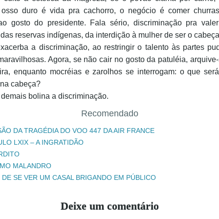
 osso duro é vida pra cachorro, o negócio é comer churr
ao gosto do presidente. Fala sério, discriminação pra vale
 das reservas indígenas, da interdição à mulher de ser o cabeça
xacerba a discriminação, ao restringir o talento às partes pu
maravilhosas. Agora, se não cair no gosto da patuléia, arquive
ira, enquanto mocréias e zarolhos se interrogam: o que ser
 na cabeça?
 demais bolina a discriminação.
Recomendado
SÃO DA TRAGÉDIA DO VOO 447 DA AIR FRANCE
LO LXIX – A INGRATIDÃO
RDITO
IMO MALANDRO
O DE SE VER UM CASAL BRIGANDO EM PÚBLICO
Deixe um comentário