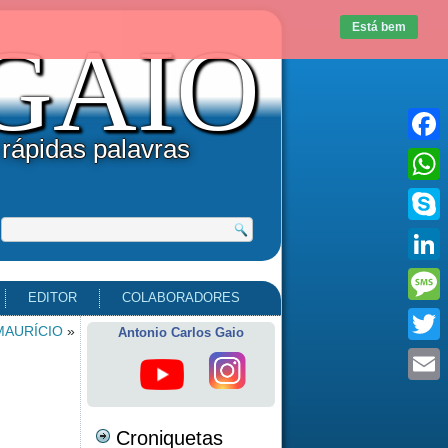
Está bem
uGAIO
 rápidas palavras
Faceb
What
Skype
Linke
EDITOR
COLABORADORES
Messa
MAURÍCIO
»
Antonio Carlos Gaio
Twitte
Email
Croniquetas