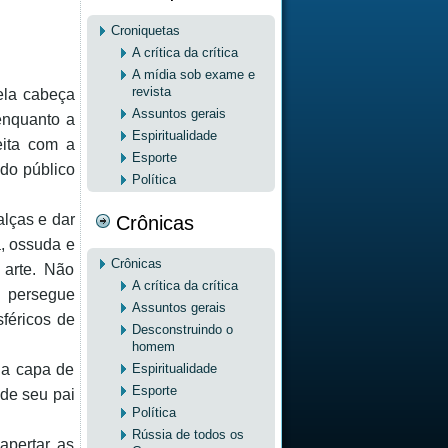
Croniquetas
A crítica da crítica
A mídia sob exame e
revista
ela cabeça
Assuntos gerais
enquanto a
Espiritualidade
eita com a
Esporte
do público
Política
alças e dar
Crônicas
a, ossuda e
Crônicas
 arte. Não
A crítica da crítica
 persegue
Assuntos gerais
sféricos de
Desconstruindo o
homem
Espiritualidade
na capa de
Esporte
de seu pai
Política
Rússia de todos os
apertar as