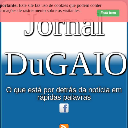
portante:
Este site faz uso de cookies que podem conter
Jornal
ormações de rastreamento sobre os visitantes.
Está bem
DuGAIO
O que está por detrás da notícia em
rápidas palavras