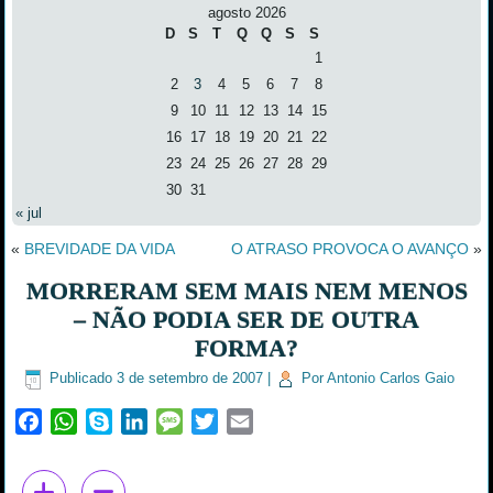
agosto 2026
D
S
T
Q
Q
S
S
1
2
3
4
5
6
7
8
9
10
11
12
13
14
15
16
17
18
19
20
21
22
23
24
25
26
27
28
29
30
31
« jul
«
BREVIDADE DA VIDA
O ATRASO PROVOCA O AVANÇO
»
MORRERAM SEM MAIS NEM MENOS
– NÃO PODIA SER DE OUTRA
FORMA?
Publicado
3 de setembro de 2007
|
Por
Antonio Carlos Gaio
Facebook
WhatsApp
Skype
LinkedIn
Message
Twitter
Email