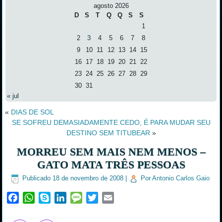
agosto 2026
D
S
T
Q
Q
S
S
1
2
3
4
5
6
7
8
9
10
11
12
13
14
15
16
17
18
19
20
21
22
23
24
25
26
27
28
29
30
31
« jul
«
DIAS DE SOL
SE SOFREU DEMASIADAMENTE CEDO, É PARA MUDAR SEU
DESTINO SEM TITUBEAR
»
MORREU SEM MAIS NEM MENOS –
GATO MATA TRÊS PESSOAS
Publicado
18 de novembro de 2008
|
Por
Antonio Carlos Gaio
Facebook
WhatsApp
Skype
LinkedIn
Message
Twitter
Email