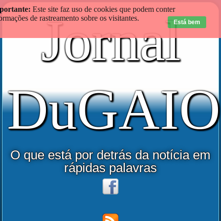
portante:
Este site faz uso de cookies que podem conter
Jornal
ormações de rastreamento sobre os visitantes.
Está bem
DuGAIO
O que está por detrás da notícia em
rápidas palavras