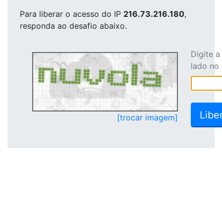
Para liberar o acesso
do IP
216.73.216.180
,
responda ao desafio abaixo.
Digite 
lado no
[trocar imagem]