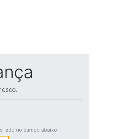
ança
nosco.
ao lado no campo abaixo