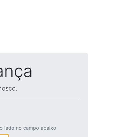
ança
nosco.
ao lado no campo abaixo