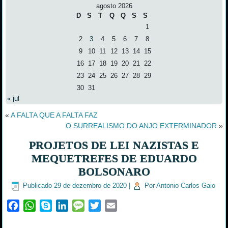
agosto 2026
D
S
T
Q
Q
S
S
1
2
3
4
5
6
7
8
9
10
11
12
13
14
15
16
17
18
19
20
21
22
23
24
25
26
27
28
29
30
31
« jul
«
A FALTA QUE A FALTA FAZ
O SURREALISMO DO ANJO EXTERMINADOR
»
PROJETOS DE LEI NAZISTAS E
MEQUETREFES DE EDUARDO
BOLSONARO
Publicado
29 de dezembro de 2020
|
Por
Antonio Carlos Gaio
Facebook
WhatsApp
Skype
LinkedIn
Message
Twitter
Email