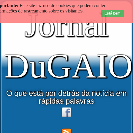
portante:
Este site faz uso de cookies que podem conter
Jornal
ormações de rastreamento sobre os visitantes.
Está bem
DuGAIO
O que está por detrás da notícia em
rápidas palavras