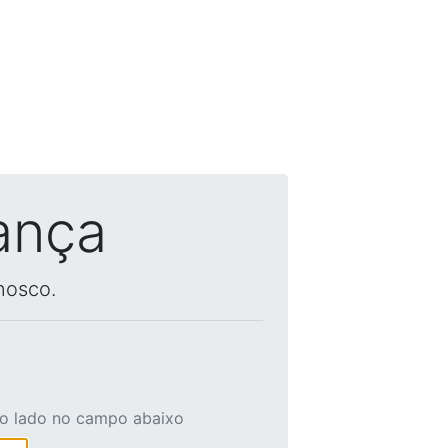
ança
nosco.
ao lado no campo abaixo