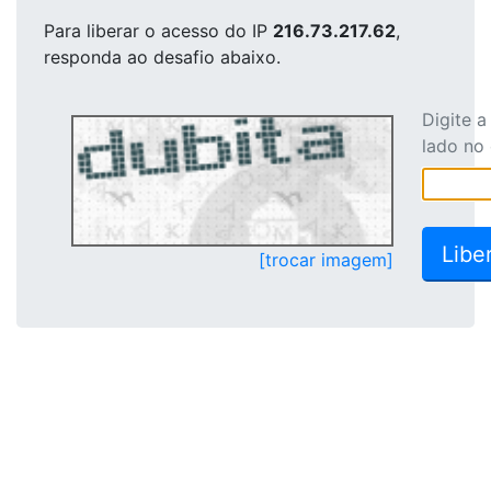
Para liberar o acesso
do IP
216.73.217.62
,
responda ao desafio abaixo.
Digite 
lado no
[trocar imagem]