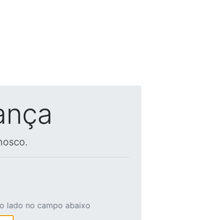
ança
nosco.
ao lado no campo abaixo