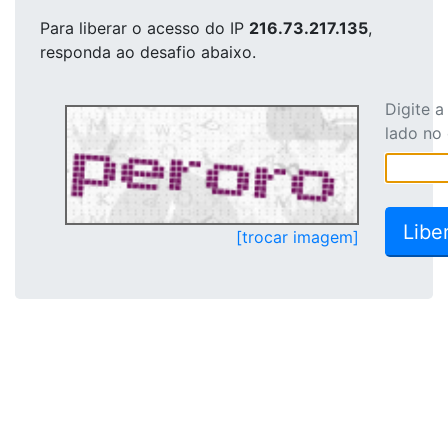
Para liberar o acesso
do IP
216.73.217.135
,
responda ao desafio abaixo.
Digite 
lado no
[trocar imagem]